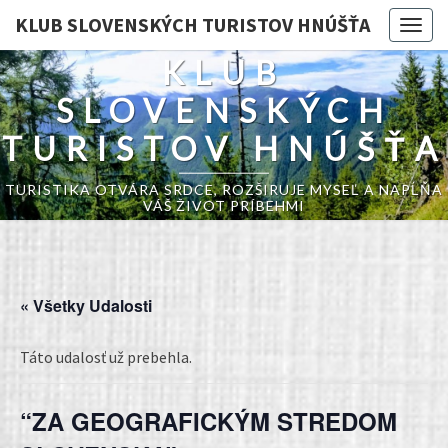
KLUB SLOVENSKÝCH TURISTOV HNÚŠŤA
Togg
navig
KLUB
SLOVENSKÝCH
TURISTOV HNÚŠŤA
TURISTIKA OTVÁRA SRDCE, ROZŠIRUJE MYSEĽ A NAPĹŇA
VÁŠ ŽIVOT PRÍBEHMI
« Všetky Udalosti
Táto udalosť už prebehla.
“ZA GEOGRAFICKÝM STREDOM