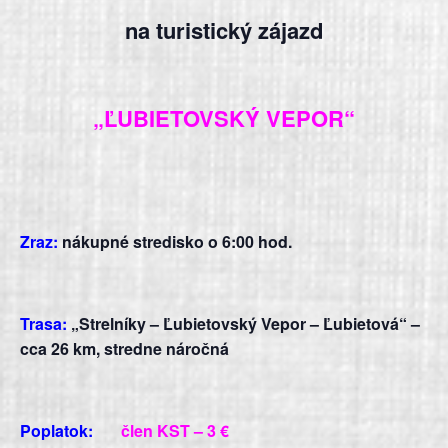
na turistický zájazd
„ĽUBIETOVSKÝ VEPOR“
Zraz:
nákupné stredisko o
6:00 hod.
Trasa:
„Strelníky – Ľubietovský Vepor – Ľubietová“ –
cca 26 km, stredne náročná
Poplatok:
člen KST –
3 €