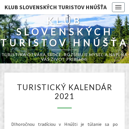
KLUB SLOVENSKÝCH TURISTOV HNÚŠŤA
Togg
navig
KLUB
SLOVENSKÝCH
TURISTOV HNÚŠŤA
TURISTIKA OTVÁRA SRDCE, ROZŠIRUJE MYSEĽ A NAPĹŇA
VÁŠ ŽIVOT PRÍBEHMI
TURISTICKÝ
TURISTICKÝ KALENDÁR
KALENDÁR
2021
2021
Dlhoročnou tradíciou v Hnúšti je túlanie sa po