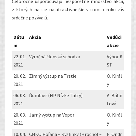
Celoročne usporadúvajú nespočetné množstvo akcií,
z ktorých na tie najatraktívnejšie v tomto roku vás
srdečne pozývajú.
Dátu
Akcia
Vedúci
m
akcie
22. 01.
Výročná členská schôdza
Výbor K
2021
ST
20. 02.
Zimný výstup na Tŕstie
O. Királ
2021
y
06. 03.
Ďumbier (NP Nízke Tatry)
A. Bálin
2021
tová
20. 03.
Jarný výstup na Vepor
O. Királ
2021
y
10. 04.
CHKO Poľana – Kyslinky (Hrochoť –
E. Ondr