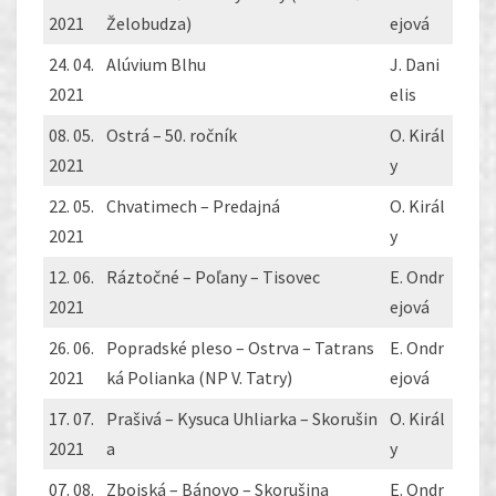
2021
Želobudza)
ejová
24. 04.
Alúvium Blhu
J. Dani
2021
elis
08. 05.
Ostrá – 50. ročník
O. Királ
2021
y
22. 05.
Chvatimech – Predajná
O. Királ
2021
y
12. 06.
Ráztočné – Poľany – Tisovec
E. Ondr
2021
ejová
26. 06.
Popradské pleso – Ostrva – Tatrans
E. Ondr
2021
ká Polianka (NP V. Tatry)
ejová
17. 07.
Prašivá – Kysuca Uhliarka – Skorušin
O. Királ
2021
a
y
07. 08.
Zbojská – Bánovo – Skorušina
E. Ondr