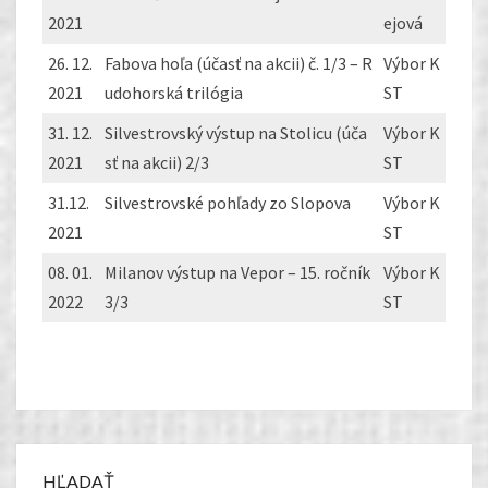
2021
ejová
26. 12.
Fabova hoľa (účasť na akcii) č. 1/3 – R
Výbor K
2021
udohorská trilógia
ST
31. 12.
Silvestrovský výstup na Stolicu (úča
Výbor K
2021
sť na akcii) 2/3
ST
31.12.
Silvestrovské pohľady zo Slopova
Výbor K
2021
ST
08. 01.
Milanov výstup na Vepor – 15. ročník
Výbor K
2022
3/3
ST
HĽADAŤ