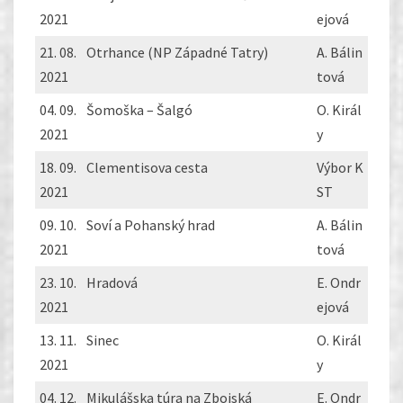
2021
ejová
21. 08.
Otrhance (NP Západné Tatry)
A. Bálin
2021
tová
04. 09.
Šomoška – Šalgó
O. Királ
2021
y
18. 09.
Clementisova cesta
Výbor K
2021
ST
09. 10.
Soví a Pohanský hrad
A. Bálin
2021
tová
23. 10.
Hradová
E. Ondr
2021
ejová
13. 11.
Sinec
O. Királ
2021
y
04. 12.
Mikulášska túra na Zbojská
E. Ondr