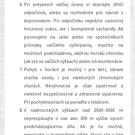
Pri prejavoch väčšej únavy si doprajte dlhší
odpočinok, alebo sa rozhodnite pre návrat s
doprovodom. Pri odpočinku nejedzte samotný
hroznový cukor, ale i komplexné sacharidy. Ak
pozorujete na sebe alebo na spoločníkoch
príznaky väčšieho vyčerpania, myslite na
možnosť podchladenia, akútnu horskú chorobu
(ak ste vo väčších výškach) alebo ich kombinácie.
Pohyb v horách je možný i pre deti, zdravé
staršie osoby i pre niektorých chronických
chorých. Nevyhnutná je však opatrnosť a
niektoré bezpečnostné a zdravotné opatrenia.
Pri pochybnostiach sa poraďte s lekárom.
V nadmorských výškach nad 2500-3000 m
neprespávajte o viac ako 300 m vyššie oproti
predchádzajúcemu dňu. Ak je to možné,
nenocujte v maximálnej výške, ktorú ste v ten