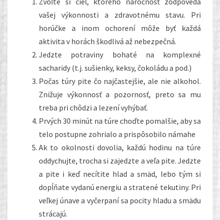
Zvoľte si cieľ, ktorého náročnosť zodpovedá
vašej výkonnosti a zdravotnému stavu. Pri
horúčke a inom ochorení môže byť každá
aktivita v horách škodlivá až nebezpečná.
Jedzte potraviny bohaté na komplexné
sacharidy (t.j. sušienky, keksy, čokoládu a pod.)
Počas túry pite čo najčastejšie, ale nie alkohol.
Znižuje výkonnosť a pozornosť, preto sa mu
treba pri chôdzi a lezení vyhýbať.
Prvých 30 minút na túre choďte pomalšie, aby sa
telo postupne zohrialo a prispôsobilo námahe
Ak to okolnosti dovolia, každú hodinu na túre
oddychujte, trocha si zajedzte a veľa pite. Jedzte
a pite i keď necítite hlad a smäd, lebo tým si
dopĺňate vydanú energiu a stratené tekutiny. Pri
veľkej únave a vyčerpaní sa pocity hladu a smädu
strácajú.