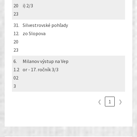
20
i) 2/3
23
31.
Silvestrovské pohľady
12.
zo Slopova
20
23
6.
Milanov výstup na Vep
1.2
or - 17. ročník 3/3
02
3
❮
1
❯