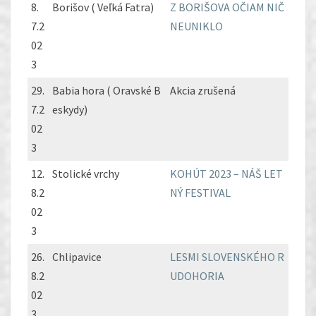
8.
Borišov ( Veľká Fatra)
Z BORIŠOVA OČIAM NIČ
7.2
NEUNIKLO
02
3
29.
Babia hora ( Oravské B
Akcia zrušená
7.2
eskydy)
02
3
12.
Stolické vrchy
KOHÚT 2023 – NÁŠ LET
8.2
NÝ FESTIVAL
02
3
26.
Chlipavice
LESMI SLOVENSKÉHO R
8.2
UDOHORIA
02
3