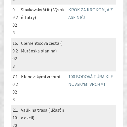
9.
Slavkovský štít ( Výsok
KROK ZA KROKOM, A Z
9.2
é Tatry)
ASE NIČ!
02
3
16.
Clementisova cesta (
9.2
Muránska planina)
02
3
7.1
Klenovskými vrchmi
100 BODOVÁ TÚRA KLE
0.2
NOVSKÝMI VRCHMI
02
3
21.
Valikina trasa ( účasť n
10.
a akcii)
20