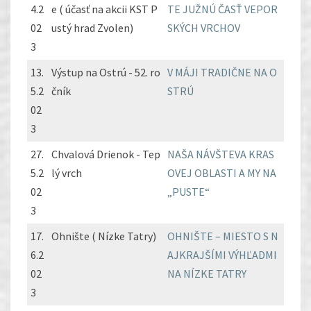
4.2
e ( účasť na akcii KST P
TE JUŽNÚ ČASŤ VEPOR
02
ustý hrad Zvolen)
SKÝCH VRCHOV
3
13.
Výstup na Ostrú - 52. ro
V MÁJI TRADIČNE NA O
5.2
čník
STRÚ
02
3
27.
Chvalová Drienok - Tep
NAŠA NÁVŠTEVA KRAS
5.2
lý vrch
OVEJ OBLASTI A MY NA
02
„PUSTE“
3
17.
Ohnište ( Nízke Tatry)
OHNIŠTE – MIESTO S N
6.2
AJKRAJŠÍMI VÝHĽADMI
02
NA NÍZKE TATRY
3