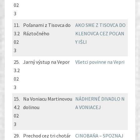
02
3
11.
Poľanami z Tisovca do
AKO SME Z TISOVCA DO
3.2
Ráztočného
KLENOVCA CEZ POĽAN
02
Y IŠLI
3
25.
Jarný výstup na Vepor
Všetci povinne na Vepri
3.2
02
3
15.
Na Voniacu Martinovou
NÁDHERNÉ DIVADLO N
4.2
dolinou
A VONIACEJ
02
3
29.
Prechod cez tri chotár
CINOBAŇA – SPOZNAJ