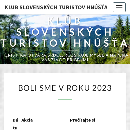
KLUB SLOVENSKÝCH TURISTOV HNÚŠŤA
Togg
navig
KLUB
SLOVENSKÝCH
TURISTOV HNÚŠŤA
TURISTIKA OTVÁRA SRDCE, ROZŠIRUJE MYSEĽ A NAPĹŇA
VÁŠ ŽIVOT PRÍBEHMI
BOLI
BOLI SME V ROKU 2023
SME
V
ROKU
2023
Dá
Akcia
Prečítajte si
tu