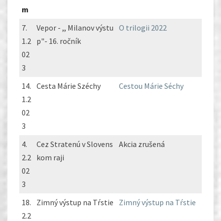
m
7.
Vepor - ,, Milanov výstu
O trilogii 2022
1.2
p"- 16. ročník
02
3
14.
Cesta Márie Széchy
Cestou Márie Séchy
1.2
02
3
4.
Cez Stratenú v Slovens
Akcia zrušená
2.2
kom raji
02
3
18.
Zimný výstup na Tŕstie
Zimný výstup na Tŕstie
2.2