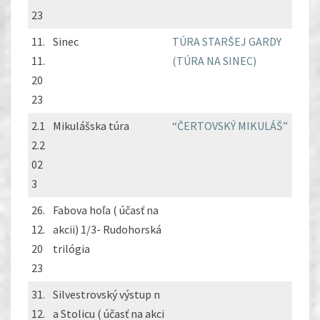
23
11.
Sinec
TÚRA STARŠEJ GARDY
11.
(TÚRA NA SINEC)
20
23
2.1
Mikulášska túra
“ČERTOVSKÝ MIKULÁŠ”
2.2
02
3
26.
Fabova hoľa ( účasť na
12.
akcii) 1/3- Rudohorská
20
trilógia
23
31.
Silvestrovský výstup n
12.
a Stolicu ( účasť na akci