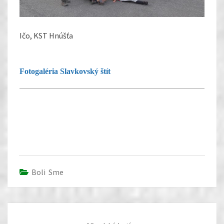
Ičo, KST Hnúšťa
Fotogaléria Slavkovský štít
Warning
: foreach() argument must be of type
array|object, null given in
/www/k/s/u83268/public_html/wp-
content/plugins/simple-lightbox-gallery/simple-
Boli Sme
lightbox-slider-shortcode.php
on line
254
Post
navigation