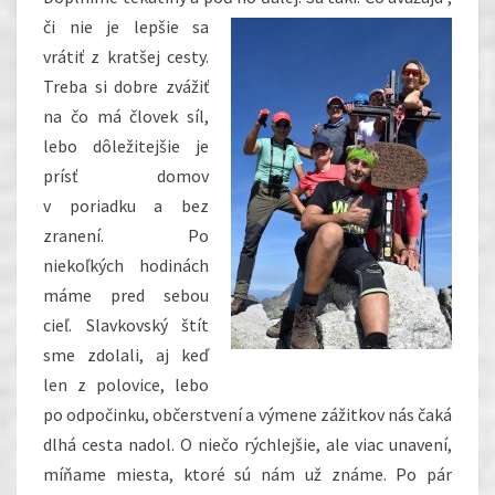
či nie je lepšie sa
vrátiť z kratšej cesty.
Treba si dobre zvážiť
na čo má človek síl,
lebo dôležitejšie je
prísť domov
v poriadku a bez
zranení. Po
niekoľkých hodinách
máme pred sebou
cieľ. Slavkovský štít
sme zdolali, aj keď
len z polovice, lebo
po odpočinku, občerstvení a výmene zážitkov nás čaká
dlhá cesta nadol. O niečo rýchlejšie, ale viac unavení,
míňame miesta, ktoré sú nám už známe. Po pár