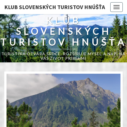
KLUB SLOVENSKÝCH TURISTOV HNÚŠŤA
Togg
navig
KLUB
SLOVENSKÝCH
TURISTOV HNÚŠŤA
TURISTIKA OTVÁRA SRDCE, ROZŠIRUJE MYSEĽ A NAPĹŇA
VÁŠ ŽIVOT PRÍBEHMI