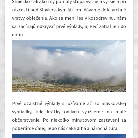
Slniečko tak ako my pomaly stúpa vyššie a vyššie a pri
rázcestí pod Slavkovským štítom dávame dole vrchné
vrstvy oblečenia. Ako sa mení les v kosodrevinu, nám
sa začínajú odkrývať prvé výhľady, aj keď zatiaľ len do
dolín.
Prvé ozajstné výhľady si užívame až zo Slavkovskej
vyhliadky, kde krátky oddych využijeme na malé
občerstvenie. Po niekoľko minútovom zastavení sa
poberáme ďalej, lebo nás čaká dlhá a náročná túra.