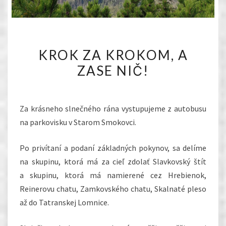
KROK
KROK ZA KROKOM, A
ZA
ZASE NIČ!
KROKOM,
A
ZASE
Za krásneho slnečného rána vystupujeme z autobusu
NIČ!
na parkovisku v Starom Smokovci.
Po privítaní a podaní základných pokynov, sa delíme
na skupinu, ktorá má za cieľ zdolať Slavkovský štít
a skupinu, ktorá má namierené cez Hrebienok,
Reinerovu chatu, Zamkovského chatu, Skalnaté pleso
až do Tatranskej Lomnice.