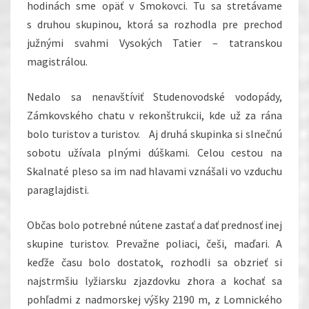
hodinách sme opäť v Smokovci. Tu sa stretávame
s druhou skupinou, ktorá sa rozhodla pre prechod
južnými svahmi Vysokých Tatier – tatranskou
magistrálou.
Nedalo sa nenavštíviť Studenovodské vodopády,
Zámkovského chatu v rekonštrukcii, kde už za rána
bolo turistov a turistov. Aj druhá skupinka si slnečnú
sobotu užívala plnými dúškami. Celou cestou na
Skalnaté pleso sa im nad hlavami vznášali vo vzduchu
paraglajdisti.
Občas bolo potrebné nútene zastať a dať prednosť inej
skupine turistov. Prevažne poliaci, češi, maďari. A
keďže času bolo dostatok, rozhodli sa obzrieť si
najstrmšiu lyžiarsku zjazdovku zhora a kochať sa
pohľadmi z nadmorskej výšky 2190 m, z Lomnického