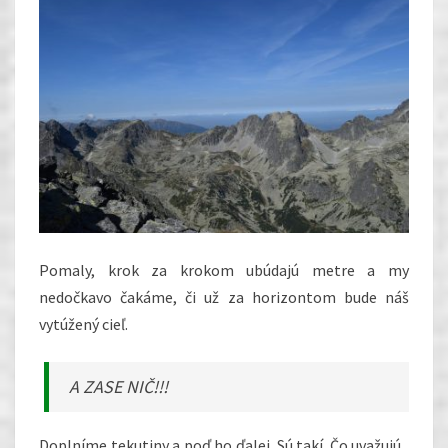
Pomaly, krok za krokom ubúdajú metre a my
nedočkavo čakáme, či už za horizontom bude náš
vytúžený cieľ.
A ZASE NIČ!!!
Doplníme tekutiny a poď ho ďalej. Sú takí.
Čo uvažujú ,