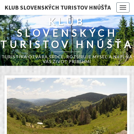
KLUB SLOVENSKÝCH TURISTOV HNÚŠŤA
Togg
navig
KLUB
SLOVENSKÝCH
TURISTOV HNÚŠŤA
TURISTIKA OTVÁRA SRDCE, ROZŠIRUJE MYSEĽ A NAPĹŇA
VÁŠ ŽIVOT PRÍBEHMI