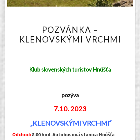
POZVÁNKA
POZVÁNKA –
–
KLENOVSKÝMI VRCHMI
KLENOVSKÝMI
VRCHMI
Klub slovenských turistov Hnúšťa
pozýva
7.
10. 2023
„KLENOVSKÝMI VRCHMI“
Odchod:
8:00 hod. Autobusová stanica Hnúšťa