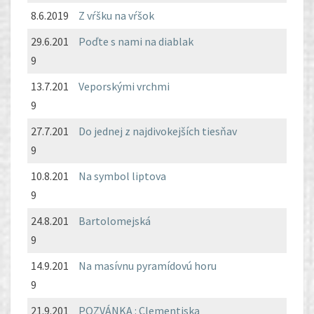
8.6.2019
Z vŕšku na vŕšok
29.6.201
Poďte s nami na diablak
9
13.7.201
Veporskými vrchmi
9
27.7.201
Do jednej z najdivokejších tiesňav
9
10.8.201
Na symbol liptova
9
24.8.201
Bartolomejská
9
14.9.201
Na masívnu pyramídovú horu
9
21.9.201
POZVÁNKA : Clementiska