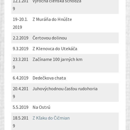
12.1.201
Výročná členská schôdza
9
19-20.1.
Z Muráňa do Hnúšte
2019
2.2.2019
Čertovou dolinou
9.3.2019
Z Klenovca do Utekáča
23.3.201
Začíname 100 jarných km
9
6.4.2019
Dedečkova chata
20.4.201
Juhovýchodnou časťou rudohoria
9
5.5.2019
Na Ostrú
18.5.201
Z Kľaku do Čičmian
9