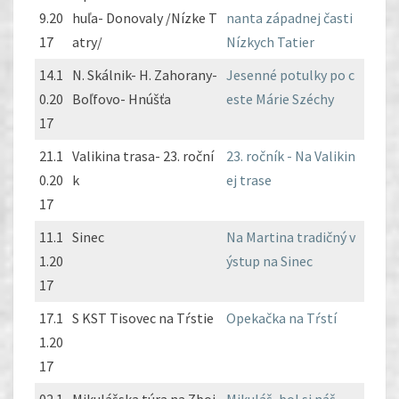
9.20
huľa- Donovaly /Nízke T
nanta západnej časti
17
atry/
Nízkych Tatier
14.1
N. Skálnik- H. Zahorany-
Jesenné potulky po c
0.20
Boľfovo- Hnúšťa
este Márie Széchy
17
21.1
Valikina trasa- 23. roční
23. ročník - Na Valikin
0.20
k
ej trase
17
11.1
Sinec
Na Martina tradičný v
1.20
ýstup na Sinec
17
17.1
S KST Tisovec na Tŕstie
Opekačka na Tŕstí
1.20
17