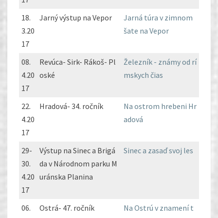
18.
Jarný výstup na Vepor
Jarná túra v zimnom
3.20
šate na Vepor
17
08.
Revúca- Sirk- Rákoš- Pl
Železník - známy od rí
4.20
oské
mskych čias
17
22.
Hradová- 34. ročník
Na ostrom hrebeni Hr
4.20
adová
17
29-
Výstup na Sinec a Brigá
Sinec a zasaď svoj les
30.
da v Národnom parku M
4.20
uránska Planina
17
06.
Ostrá- 47. ročník
Na Ostrú v znamení t