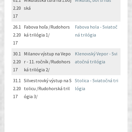
02.1
Mikulášska túra na Zboj
Mikuláš, bol si náš
2.20
ská
17
26.1
Fabova hoľa /Rudohors
Fabova hola - Sviatoč
2.20
ká trilógia 1/
ná trilógia
17
30.1
Milanov výstup na Vepo
Klenovský Vepor - Svi
2.20
r - 11. ročník /Rudohors
atočná trilógia
17
ká trilógia 2/
31.1
Silvestrovký výstup na S
Stolica - Sviatočná tri
2.20
tolicu /Rudohorská tril
lógia
17
ógia 3/