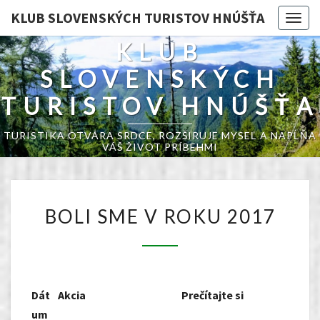
KLUB SLOVENSKÝCH TURISTOV HNÚŠŤA
Togg
navig
KLUB
SLOVENSKÝCH
TURISTOV HNÚŠŤA
TURISTIKA OTVÁRA SRDCE, ROZŠIRUJE MYSEĽ A NAPĹŇA
VÁŠ ŽIVOT PRÍBEHMI
BOLI
BOLI SME V ROKU 2017
SME
V
ROKU
2017
Dát
Akcia
Prečítajte si
um