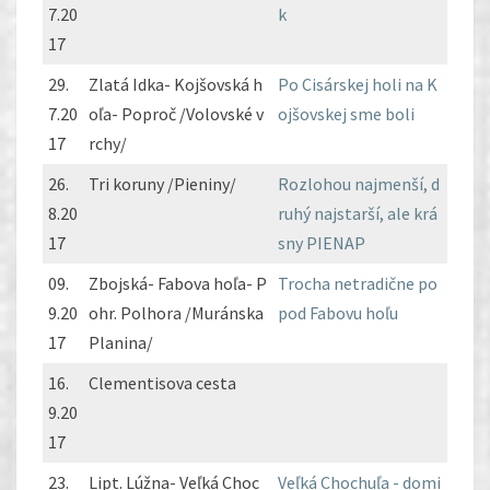
7.20
k
17
29.
Zlatá Idka- Kojšovská h
Po Cisárskej holi na K
7.20
oľa- Poproč /Volovské v
ojšovskej sme boli
17
rchy/
26.
Tri koruny /Pieniny/
Rozlohou najmenší, d
8.20
ruhý najstarší, ale krá
17
sny PIENAP
09.
Zbojská- Fabova hoľa- P
Trocha netradične po
9.20
ohr. Polhora /Muránska
pod Fabovu hoľu
17
Planina/
16.
Clementisova cesta
9.20
17
23.
Lipt. Lúžna- Veľká Choc
Veľká Chochuľa - domi