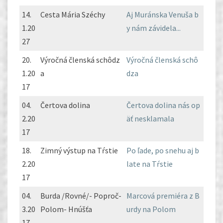
14.
Cesta Mária Széchy
Aj Muránska Venuša b
1.20
y nám závidela...
27
20.
Výročná členská schôdz
Výročná členská schô
1.20
a
dza
17
04.
Čertova dolina
Čertova dolina nás op
2.20
äť nesklamala
17
18.
Zimný výstup na Tŕstie
Po ľade, po snehu aj b
2.20
late na Tŕstie
17
04.
Burda /Rovné/- Poproč-
Marcová premiéra z B
3.20
Polom- Hnúšťa
urdy na Polom
17