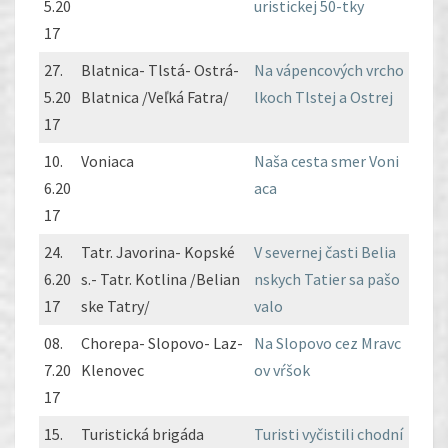
5.20
uristickej 50-tky
17
27.
Blatnica- Tlstá- Ostrá-
Na vápencových vrcho
5.20
Blatnica /Veľká Fatra/
lkoch Tlstej a Ostrej
17
10.
Voniaca
Naša cesta smer Voni
6.20
aca
17
24.
Tatr. Javorina- Kopské
V severnej časti Belia
6.20
s.- Tatr. Kotlina /Belian
nskych Tatier sa pašo
17
ske Tatry/
valo
08.
Chorepa- Slopovo- Laz-
Na Slopovo cez Mravc
7.20
Klenovec
ov vŕšok
17
15.
Turistická brigáda
Turisti vyčistili chodní