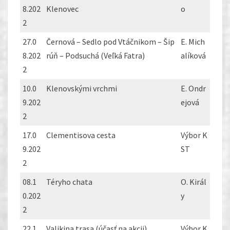
8.202
Klenovec
o
2
27.0
Černová – Sedlo pod Vtáčnikom – Šip
E. Mich
8.202
rúň – Podsuchá (Veľká Fatra)
alíková
2
10.0
Klenovskými vrchmi
E. Ondr
9.202
ejová
2
17.0
Clementisova cesta
Výbor K
9.202
ST
2
08.1
Téryho chata
O. Királ
0.202
y
2
22.1
Valikina trasa (účasť na akcii)
Výbor K