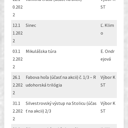
0.202
ST
2
12.1
Sinec
Ľ. Klim
1.202
o
2
03.1
Mikulášska túra
E. Ondr
2.202
ejová
2
26.1
Fabova hoľa (účasť na akcii) č. 1/3 – R
Výbor K
2.202
udohorská trilógia
ST
2
31.1
Silvestrovský výstup na Stolicu (účas
Výbor K
2.202
ť na akcii) 2/3
ST
2