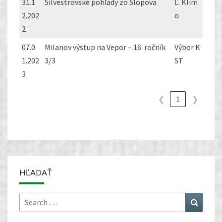
31.1
Silvestrovské pohľady zo Slopova
Ľ. Klim
2.202
o
2
07.0
Milanov výstup na Vepor – 16. ročník
Výbor K
1.202
3/3
ST
3
❮
1
❯
HĽADAŤ
Search
Search
for: