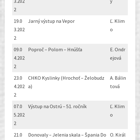
3.202
y
2
19.0
Jarný výstup na Vepor
Ľ. Klim
3.202
o
2
09.0
Poproč – Polom – Hnúšťa
E. Ondr
4.202
ejová
2
23.0
CHKO Kyslinky (Hrochoť – Želobudz
A. Bálin
4.202
a)
tová
2
07.0
Výstup na Ostrú – 51. ročník
Ľ. Klim
5.202
o
2
21.0
Donovaly – Jelenia skala – Špania Do
O. Királ