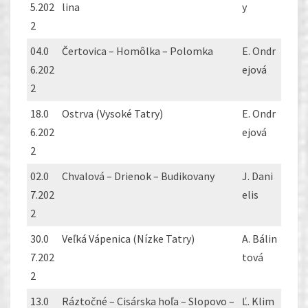
5.202
lina
y
2
04.0
Čertovica – Homôlka – Polomka
E. Ondr
6.202
ejová
2
18.0
Ostrva (Vysoké Tatry)
E. Ondr
6.202
ejová
2
02.0
Chvalová – Drienok – Budikovany
J. Dani
7.202
elis
2
30.0
Veľká Vápenica (Nízke Tatry)
A. Bálin
7.202
tová
2
13.0
Ráztočné – Cisárska hoľa – Slopovo –
Ľ. Klim