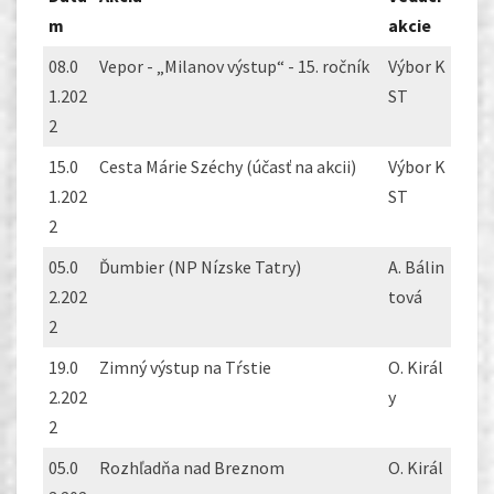
m
akcie
08.0
Vepor - „Milanov výstup“ - 15. ročník
Výbor K
1.202
ST
2
15.0
Cesta Márie Széchy (účasť na akcii)
Výbor K
1.202
ST
2
05.0
Ďumbier (NP Nízske Tatry)
A. Bálin
2.202
tová
2
19.0
Zimný výstup na Tŕstie
O. Királ
2.202
y
2
05.0
Rozhľadňa nad Breznom
O. Királ