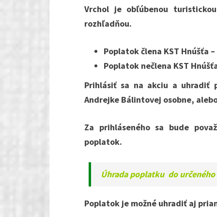
Vrchol je obľúbenou turistick
rozhľadňou.
Poplatok člena KST Hnúšťa –
Poplatok nečlena KST Hnúšť
Prihlásiť sa na akciu a uhradiť
Andrejke Bálintovej osobne, alebo 
Za prihláseného sa bude pova
poplatok.
Úhrada poplatku do určeného t
Poplatok je možné uhradiť aj priam