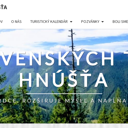
ŠŤA
V
O NÁS
TURISTICKÝ KALENDÁR
POZVÁNKY
BOLI SM
OVENSKÝCH 
HNÚŠŤA
RDCE, ROZŠIRUJE MYSEĽ A NAPĹŇA