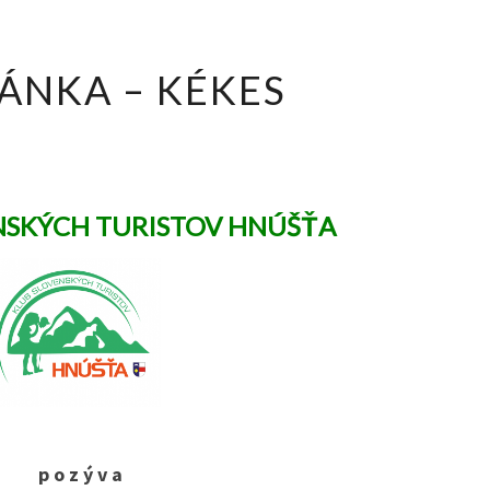
POZVÁNKA
ÁNKA – KÉKES
–
KÉKES
NSKÝCH TURISTOV HNÚŠŤA
p o z ý v a