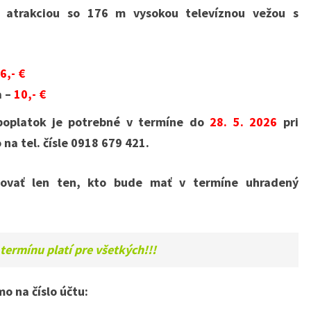
ou atrakciou so 176 m vysokou televíznou vežou s
6,- €
a –
10,- €
 poplatok je potrebné v termíne do
28. 5. 2026
pri
na tel. čísle 0918 679 421.
žovať len ten, kto bude mať v termíne uhradený
ermínu platí pre všetkých!!!
o na číslo účtu: