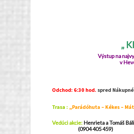
„ K
Výstup na najvy
v Hev
Odchod: 6:30 hod.
spred Nákupné
Trasa :
„Parádóhuta – Kékes – Má
Vedúci akcie:
Henrieta a Tomáš Báli
(0904 405 459)