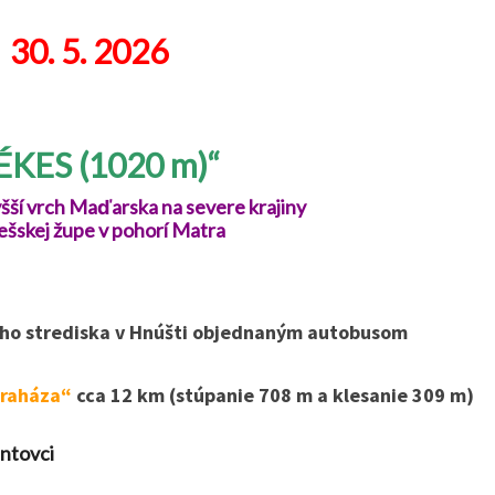
30.
5. 2026
ÉKES (1020 m)“
šší vrch Maďarska na severe krajiny
ešskej župe v pohorí Matra
ho strediska v Hnúšti objednaným autobusom
traháza“
cca 12 km (stúpanie 708 m a klesanie 309 m)
ntovci