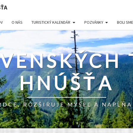
ŠŤA
V
O NÁS
TURISTICKÝ KALENDÁR
POZVÁNKY
BOLI SM
OVENSKÝCH 
HNÚŠŤA
RDCE, ROZŠIRUJE MYSEĽ A NAPĹŇA