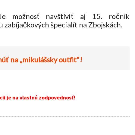
e možnosť navštíviť aj 15. ročník
 zabíjačkových špecialít na Zbojskách.
ť na „mikulášsky outfit“!
cii je na vlastnú zodpovednosť!