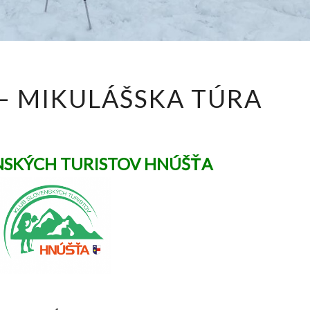
POZVÁNKA
– MIKULÁŠSKA TÚRA
–
MIKULÁŠSKA
TÚRA
NSKÝCH TURISTOV HNÚŠŤA