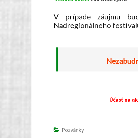
V prípade záujmu bud
Nadregionálneho festivalu
Nezabudnú
Účasť na ak
Pozvánky