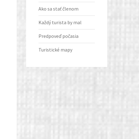
Ako sa stať členom
Každý turista by mal
Predpoveď počasia
Turistické mapy