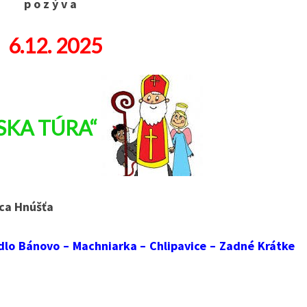
p o z ý v a
6.
12. 2025
SKA TÚRA“
ica Hnúšťa
edlo Bánovo – Machniarka – Chlipavice – Zadné Krátke