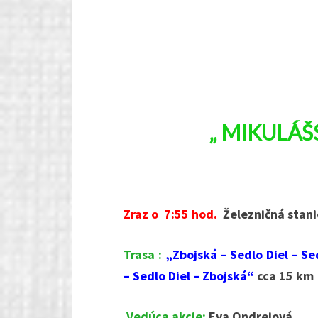
„ MIKULÁŠ
Zraz o 7:55 hod.
Železničná stan
Trasa :
„Zbojská – Sedlo Diel – S
– Sedlo Diel – Zbojská“
cca 15 km
Vedúca akcie:
Eva Ondrejová