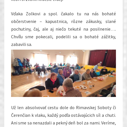
Vďaka Zolkovi a spol. čakalo tu na nás bohaté
občerstvenie – kapustnica, rôzne zákusky, slané
pochutiny, čaj, ale aj niečo tekuté na posilnenie….
Chvíľu sme pokecali, podelili sa o bohaté zážitky,
zabavili sa.
Už len absolvovať cestu dole do Rimavskej Soboty či
Čerenčian k vlaku, každý podľa ostávajúcich síl a chuti.
Ani sme sa nenazdali a pekný deň bol za nami. Veríme,