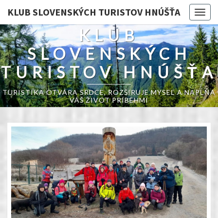
KLUB SLOVENSKÝCH TURISTOV HNÚŠŤA
Togg
navig
KLUB
SLOVENSKÝCH
TURISTOV HNÚŠŤA
TURISTIKA OTVÁRA SRDCE, ROZŠIRUJE MYSEĽ A NAPĹŇA
VÁŠ ŽIVOT PRÍBEHMI