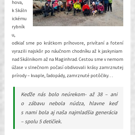
hova,
k Skáln
ickému
rybník
u,
odkiaľ sme po krátkom príhovore, privítaní a fotení
vyrazili najskôr po náučnom chodníku až k jaskyniam
nad Skálnikom až na Maginhrad. Cestou sme v nemom
úžase v slnečnom počasí obdivovali krásy zamrznutej
prírody – kvaple, ľadopády, zamrznuté potôčiky…
Keďže nás bolo neúrekom- až 38 – ani
o zábavu nebola núdza, hlavne keď
s nami bola aj naša najmladšia generácia
– spolu 5 detičiek.