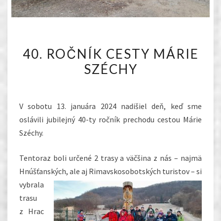
40.
40. ROČNÍK CESTY MÁRIE
ROČNÍK
SZÉCHY
CESTY
MÁRIE
SZÉCHY
V sobotu 13. januára 2024 nadišiel deň, keď sme
oslávili jubilejný 40-ty ročník prechodu cestou Márie
Széchy.
Tentoraz boli určené 2 trasy a väčšina z nás – najmä
Hnúšťanských, ale aj Rimavskosobotských turistov –
si
vybrala
trasu
z Hrac