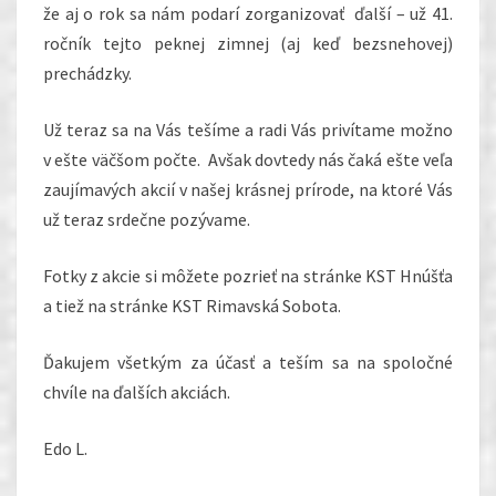
že aj o rok sa nám podarí zorganizovať ďalší – už 41.
ročník tejto peknej zimnej (aj keď bezsnehovej)
prechádzky.
Už teraz sa na Vás tešíme a radi Vás privítame možno
v ešte väčšom počte. Avšak dovtedy nás čaká ešte veľa
zaujímavých akcií v našej krásnej prírode, na ktoré Vás
už teraz srdečne pozývame.
Fotky z akcie si môžete pozrieť na stránke KST Hnúšťa
a tiež na stránke KST Rimavská Sobota.
Ďakujem všetkým za účasť a teším sa na spoločné
chvíle na ďalších akciách.
Edo L.