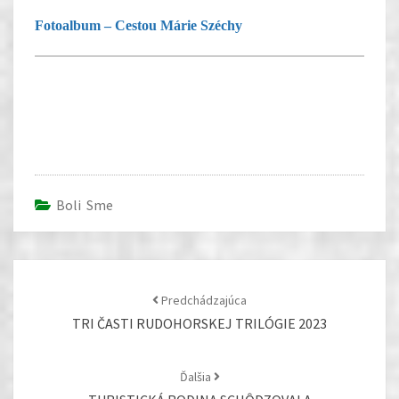
Fotoalbum – Cestou Márie Széchy
Warning
: foreach() argument must be of type
array|object, null given in
/www/k/s/u83268/public_html/wp-
content/plugins/simple-lightbox-gallery/simple-
Boli Sme
lightbox-slider-shortcode.php
on line
254
Post
navigation
Predchádzajúca
TRI ČASTI RUDOHORSKEJ TRILÓGIE 2023
Ďalšia