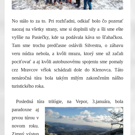
No stálo to za to. Pri rozhľadni, odkiaľ bolo čo pozerať
naozaj na všetky strany, sme si doplnili sily a šli sme ešte
vyššie na Pasiečky, kde sa podávala káva so šľahačkou.
Tam sme trochu predčasne oslávili Silvestra, o zábavu
veru núdza nebola, a kvôli mrazu, ktorý sme už začali
pociťovať a aj kvôli autobusovému spojeniu sme pomaly
cez Mravcov vŕšok schádzali dole do Klenovca. Táto
nenáročná túra bola takým milým zakončením nášho
turistického roka.
Posledná túra trilógie, na Vepor
, 3.januára, bola
paradoxne aj
prvou túrou v
novom roku.
Zimný výstup