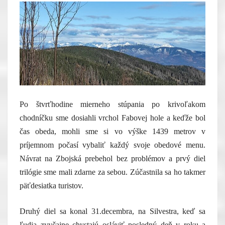
Po štvrťhodine mierneho stúpania po krivoľakom
chodníčku sme dosiahli vrchol Fabovej hole a keďže bol
čas obeda, mohli sme si vo výške 1439 metrov v
príjemnom počasí vybaliť každý svoje obedové menu.
Návrat na Zbojská prebehol bez problémov a prvý diel
trilógie sme mali zdarne za sebou. Zúčastnila sa ho takmer
päťdesiatka turistov.
Druhý diel sa konal 31.decembra, na Silvestra, keď sa
ľudia zvyčajne chystajú osláviť posledný deň v roku a