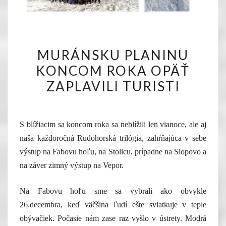
MURÁNSKU
MURÁNSKU PLANINU
PLANINU
KONCOM ROKA OPÄŤ
KONCOM
ZAPLAVILI TURISTI
ROKA
OPÄŤ
ZAPLAVILI
S blížiacim sa koncom roka sa neblížili len vianoce, ale aj
TURISTI
naša každoročná Rudohorská trilógia, zahŕňajúca v sebe
výstup na Fabovu hoľu, na Stolicu, prípadne na Slopovo a
na záver zimný výstup na Vepor.
Na Fabovu hoľu sme sa vybrali ako obvykle
26.decembra, keď väčšina ľudí ešte sviatkuje v teple
obývačiek. Počasie nám zase raz vyšlo v ústrety. Modrá