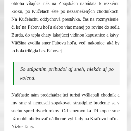
obloha vítajúca nás na Zbojskách nabádala k rezkému
kroku, po Kučelach ešte po nezasnežených chodníkoch.
Na Kučelachu oddychová prestávka, čas na rozmyslenie,
či ísť na Fabovu hoľu alebo viac menej po rovine do sedla
Burda, do tepla chaty lákajúcej vidinou kapustnice a kávy.
Väčšina zvolila smer Fabova hoľa, veď nakoniec, aká by
to bola trilógia bez Fabovej.
So stúpaním pribudol aj sneh, niekde aj po
kolená.
Našťastie nám predchádzajúci turisti vyšliapali chodník a
my sme si nemuseli zopakovať strastiplné brodenie sa v
snehu spred dvoch rokov. Od smerovníka Tri kopce sme
už mohli obdivovať nádherné výhľady na Kráľovu hoľu a
Nízke Tatry.