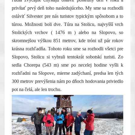
privítať prvý deň toho nasledujúceho. My sme sa rozhodli
osláviť Silvester pre nás turistov typickým spôsobom a to
túrou. Možnosti boli dve. Túra na Stolicu, najvyšší vrch
Stolických vrchov ( 1476 m ) alebo na Slopovo, so
skromnejšou výškou 851 metrov, kde tróni už pár rokov
krásna rozhľadňa. Tohoto roku sme sa rozhodli všetci pre
Slopovo, Stolicu si vybrali tentokrát sobotskí turisti. Zo
sedla Chorepa (543 m) sme po necelej hodine vyšli k
rozhľadni na Slopove, mierne zadýchaní, predsa len tých
300 metrov prevýšenia nám po dňoch hodovania priviedlo
pot na čelá, ale len trochu.