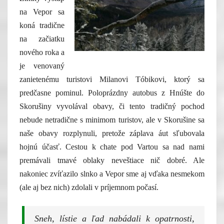
na Vepor sa
koná tradične
na začiatku
nového roka a
je venovaný
zanietenému turistovi Milanovi Tóbikovi, ktorý sa
predčasne pominul. Poloprázdny autobus z Hnúšte do
Skorušiny vyvolával obavy, či tento tradičný pochod
nebude netradične s minimom turistov, ale v Skorušine sa
naše obavy rozplynuli, pretože záplava áut sľubovala
hojnú účasť. Cestou k chate pod Vartou sa nad nami
premávali tmavé oblaky neveštiace nič dobré. Ale
nakoniec zvíťazilo slnko a Vepor sme aj vďaka nesmekom
(ale aj bez nich) zdolali v príjemnom počasí.
Sneh, lístie a ľad nabádali k opatrnosti,