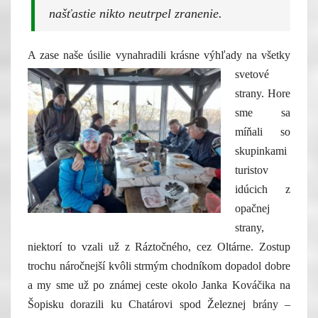
našťastie nikto neutrpel zranenie.
A zase naše úsilie
vynahradili krásne výhľady na všetky
svetové
strany. Hore
sme sa
míňali so
skupinkami
turistov
idúcich z
opačnej
strany,
niektorí to vzali už z Ráztočného, cez Oltárne. Zostup
trochu náročnejší kvôli strmým chodníkom dopadol dobre
a my sme už po známej ceste okolo Janka Kováčika na
Šopisku dorazili ku Chatárovi spod Železnej brány –