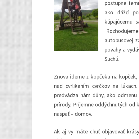
postupne temn
ako dážď pos
kúpajúcemu s
Rozhodujeme s
autobusovej z
povahy a vydá
Suchú.
Znova ideme z kopčeka na kopček, 
nad cvrlikaním cvrčkov na lúkach
predvádza nám dúhy, ako odmenu za
prírody. Príjemne oddýchnutých od k
naspäť – domov.
Ak aj vy máte chuť objavovať krás