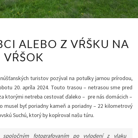
OD
BCI ALEBO Z VŔŠKU NA
OBCE
VŔŠOK
K
OBCI
ALEBO
šťanských turistov pozýval na potulky jarnou prírodou,
Z
obotu 20. apríla 2024.
Touto trasou – netrasou sme pred
VŔŠKU
, za ktorými netreba cestovať ďaleko – pre nás domácich –
NA
o musel byť poriadny kameň a poriadny – 22 kilometrový
VŔŠOK
skú Suchú, ktorý by kopíroval našu túru.
 spoločným fotografovaním po vylodení z vlaku