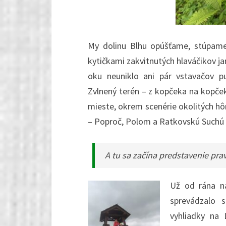
My dolinu Blhu opúšťame, stúpame
kytičkami zakvitnutých hlaváčikov ja
oku neuniklo ani pár vstavačov pu
Zvlnený terén – z kopčeka na kopče
mieste, okrem scenérie okolitých hôr
– Poproč, Polom a Ratkovskú Suchú – 
A tu sa začína predstavenie pra
Už od rána n
sprevádzalo 
vyhliadky na 