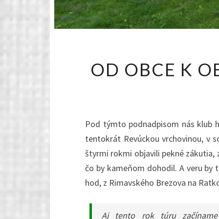
OD OBCE K O
Pod týmto podnadpisom nás klub hnú
tentokrát Revúckou vrchovinou, v s
štyrmi rokmi objavili pekné zákutia
čo by kameňom dohodil. A veru by t
hod, z Rimavského Brezova na Ratkov
Aj tento rok túru začíname