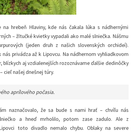
 na hrebeň Hlaviny, kde nás čakala lúka s nádhernými
rných – žltučké kvietky vypadali ako malé slniečka. Nášmu
rpurových (jeden druh z našich slovenských orchideí).
k nás privádza až k Lipovcu. Na nádhernom vyhliadkovom
, blízkych aj vzdialenejších rozoznávame ďalšie dedinôčky
cieľ našej dnešnej túry.
vého aprílového počasia.
ám naznačovalo, že sa bude s
nami hrať – chvíľu nás
slniečko a hneď mrholilo, potom zase zadulo. Ale z
Lipovci toto divadlo nemalo chybu. Oblaky na severe