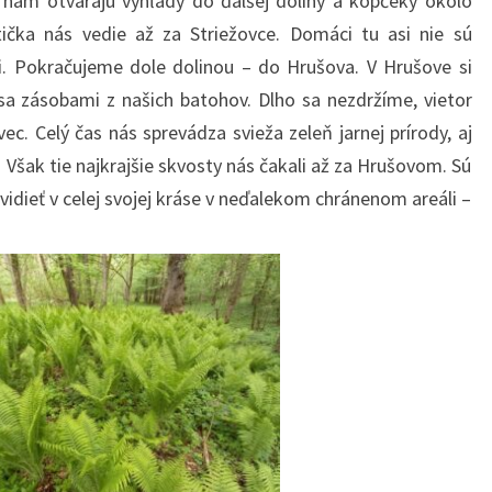
a nám otvárajú výhľady do ďalšej doliny a kopčeky okolo
ička nás vedie až za Striežovce. Domáci tu asi nie sú
sti. Pokračujeme dole dolinou – do Hrušova. V Hrušove si
sa zásobami z našich batohov. Dlho sa nezdržíme, vietor
ec. Celý čas nás sprevádza svieža zeleň jarnej prírody, aj
Však tie najkrajšie skvosty nás čakali až za Hrušovom. Sú
vidieť v celej svojej kráse v neďalekom chránenom areáli –