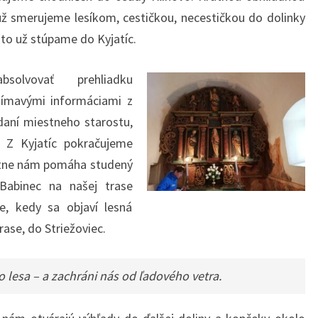
ž smerujeme lesíkom, cestičkou, necestičkou do dolinky
 to už stúpame do Kyjatíc.
bsolvovať prehliadku
jímavými informáciami z
daní miestneho starostu,
 Z Kyjatíc pokračujeme
atne nám pomáha studený
. Babinec na našej trase
, kedy sa objaví lesná
rase, do Striežoviec.
do lesa – a zachráni nás od ľadového vetra.