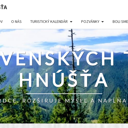
ŠŤA
V
O NÁS
TURISTICKÝ KALENDÁR
POZVÁNKY
BOLI SM
OVENSKÝCH 
HNÚŠŤA
RDCE, ROZŠIRUJE MYSEĽ A NAPĹŇA