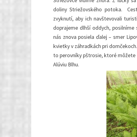
Striežovce vidíme zhora. Z lúčky s
doliny Striežovského potoka. Cest
zvyknutí, aby ich navštevovali turi
doprajeme dlhší oddych, posilníme 
nás znova posiela ďalej – smer Lipov
kvietky v záhradkách pri domčekoch. 
to perovníky pštrosie, ktoré môžete 
Alúviu Blhu.