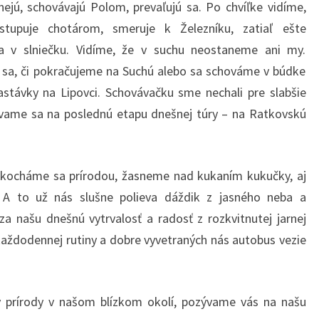
ejú, schovávajú Polom, prevaľujú sa. Po chvíľke vidíme,
tupuje chotárom, smeruje k Železníku, zatiaľ ešte
a v slniečku. Vidíme, že v suchu neostaneme ani my.
a, či pokračujeme na Suchú alebo sa schováme v búdke
astávky na Lipovci. Schovávačku sme nechali pre slabšie
vame sa na poslednú etapu dnešnej túry – na Ratkovskú
kocháme sa prírodou, žasneme nad kukaním kukučky, aj
. A to už nás slušne polieva dáždik z jasného neba a
 našu dnešnú vytrvalosť a radosť z rozkvitnutej jarnej
aždodennej rutiny a dobre vyvetraných nás autobus vezie
y prírody v našom blízkom okolí, pozývame vás na našu