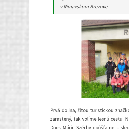
v Rimavskom Brezove.
Prvá dolina, žltou turistickou značk
zarastený, tak volíme lesnú cestu. N
Dnes Máriu Széchy opúšťame – sled