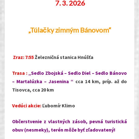
7.
3. 2026
„Túlačky zimným Bánovom“
Zraz: 7:55
Železničná stanica Hnúšťa
Trasa :
„Sedlo Zbojská – Sedlo Diel – Sedlo Bánovo
– Martalúzka – Jasenina “
cca 14 km,
príp. až do
Tisovca,
cca 20 km
Vedúci akcie:
Ľubomír Klimo
Občerstvenie z vlastných zásob, pevná turistická
obuv (nesmeky), terén môže byť zľadovatený!