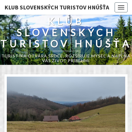
KLUB SLOVENSKÝCH TURISTOV HNÚŠŤA
Togg
navig
KLUB
SLOVENSKÝCH
TURISTOV HNÚŠŤA
TURISTIKA OTVÁRA SRDCE, ROZŠIRUJE MYSEĽ A NAPĹŇA
VÁŠ ŽIVOT PRÍBEHMI