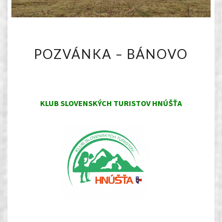
POZVÁNKA
POZVÁNKA – BÁNOVO
–
BÁNOVO
KLUB SLOVENSKÝCH TURISTOV HNÚŠŤA