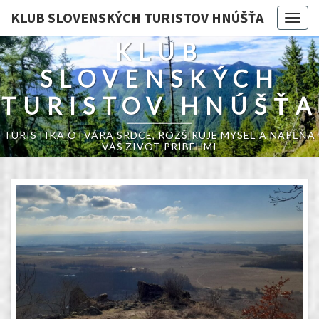
KLUB SLOVENSKÝCH TURISTOV HNÚŠŤA
Togg
navig
KLUB
SLOVENSKÝCH
TURISTOV HNÚŠŤA
TURISTIKA OTVÁRA SRDCE, ROZŠIRUJE MYSEĽ A NAPĹŇA
VÁŠ ŽIVOT PRÍBEHMI