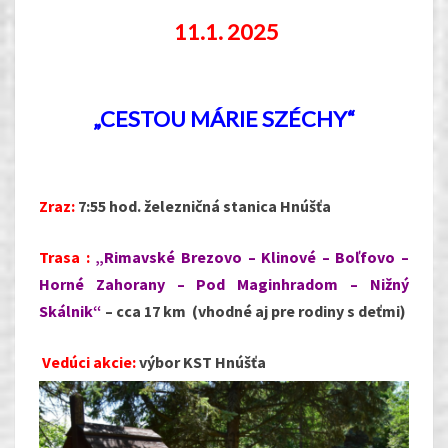
11.
1. 2025
„CESTOU MÁRIE SZÉCHY“
Zraz:
7:55 hod.
železničná stanica Hnúšťa
Trasa :
„Rimavské Brezovo – Klinové – Boľfovo –
Horné Zahorany – Pod Maginhradom – Nižný
Skálnik“
– cca 17 km (vhodné aj pre rodiny s deťmi)
Vedúci akcie:
výbor KST Hnúšťa