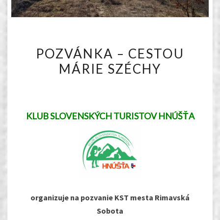
POZVÁNKA
POZVÁNKA – CESTOU
–
MÁRIE SZÉCHY
CESTOU
MÁRIE
SZÉCHY
KLUB SLOVENSKÝCH TURISTOV HNÚŠŤA
organizuje na pozvanie KST mesta Rimavská
Sobota