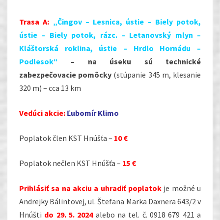
Trasa A:
„Čingov – Lesnica, ústie – Biely potok,
ústie – Biely potok, rázc. – Letanovský mlyn –
Kláštorská roklina, ústie – Hrdlo Hornádu –
Podlesok“
– na úseku sú technické
zabezpečovacie pomôcky
(stúpanie 345 m, klesanie
320 m) – cca 13 km
Vedúci akcie
:
Ľubomír Klimo
Poplatok člen KST Hnúšťa –
10 €
Poplatok nečlen KST Hnúšťa –
15 €
Prihlásiť sa na akciu a uhradiť poplatok
je možné u
Andrejky Bálintovej, ul. Štefana Marka Daxnera 643/2 v
Hnúšti
do 29. 5. 2024
alebo na tel. č. 0918 679 421 a