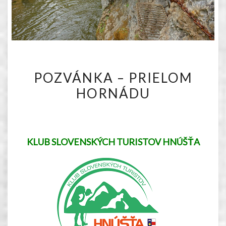
POZVÁNKA
POZVÁNKA – PRIELOM
–
HORNÁDU
PRIELOM
HORNÁDU
KLUB SLOVENSKÝCH TURISTOV HNÚŠŤA