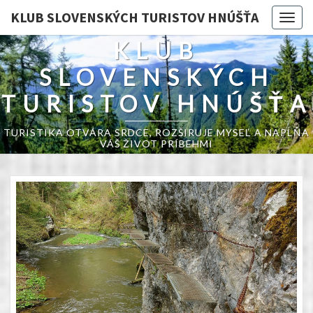
KLUB SLOVENSKÝCH TURISTOV HNÚŠŤA
Togg
navig
KLUB
SLOVENSKÝCH
TURISTOV HNÚŠŤA
TURISTIKA OTVÁRA SRDCE, ROZŠIRUJE MYSEĽ A NAPĹŇA
VÁŠ ŽIVOT PRÍBEHMI