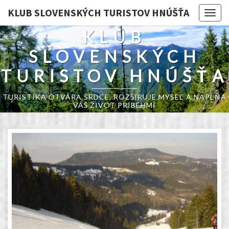
KLUB SLOVENSKÝCH TURISTOV HNÚŠŤA
Togg
navig
KLUB
SLOVENSKÝCH
TURISTOV HNÚŠŤA
TURISTIKA OTVÁRA SRDCE, ROZŠIRUJE MYSEĽ A NAPĹŇA
VÁŠ ŽIVOT PRÍBEHMI