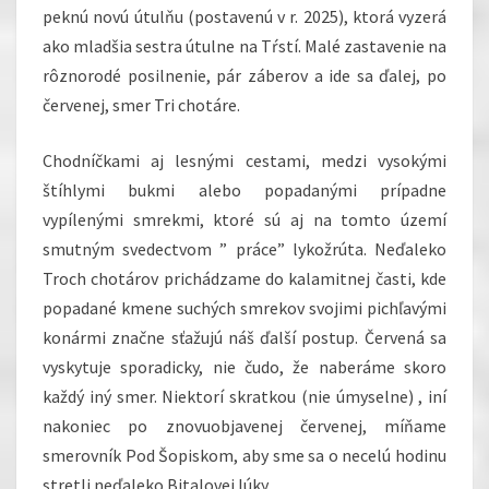
peknú novú útulňu (postavenú v r. 2025), ktorá vyzerá
ako mladšia sestra útulne na Tŕstí. Malé zastavenie na
rôznorodé posilnenie, pár záberov a ide sa ďalej, po
červenej, smer Tri chotáre.
Chodníčkami aj lesnými cestami, medzi vysokými
štíhlymi bukmi alebo popadanými prípadne
vypílenými smrekmi, ktoré sú aj na tomto území
smutným svedectvom ” práce” lykožrúta. Neďaleko
Troch chotárov prichádzame do kalamitnej časti, kde
popadané kmene suchých smrekov svojimi pichľavými
konármi značne sťažujú náš ďalší postup. Červená sa
vyskytuje sporadicky, nie čudo, že naberáme skoro
každý iný smer. Niektorí skratkou (nie úmyselne) , iní
nakoniec po znovuobjavenej červenej, míňame
smerovník Pod Šopiskom, aby sme sa o necelú hodinu
stretli neďaleko Bitalovej lúky.