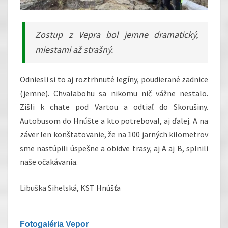
Zostup z Vepra bol jemne dramatický,
miestami až strašný.
Odniesli si to aj roztrhnuté legíny, poudierané zadnice
(jemne). Chvalabohu sa nikomu nič vážne nestalo.
Zišli k chate pod Vartou a odtiaľ do Skorušiny.
Autobusom do Hnúšte a kto potreboval, aj ďalej. A na
záver len konštatovanie, že na 100 jarných kilometrov
sme nastúpili úspešne a obidve trasy, aj A aj B, splnili
naše očakávania.
Libuška Sihelská, KST Hnúšťa
Fotogaléria Vepor