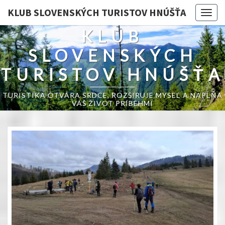
KLUB SLOVENSKÝCH TURISTOV HNÚŠŤA
Togg
navig
KLUB
SLOVENSKÝCH
TURISTOV HNÚŠŤA
TURISTIKA OTVÁRA SRDCE, ROZŠIRUJE MYSEĽ A NAPĹŇA
VÁŠ ŽIVOT PRÍBEHMI