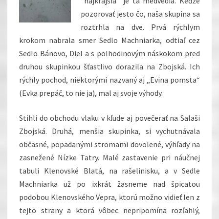
“najkrajšia” je tá medvedia. Keďže
pozorovať jesto čo, naša skupina sa
roztrhla na dve. Prvá rýchlym
krokom nabrala smer Sedlo Machniarka, odtiaľ cez
Sedlo Bánovo, Diel a s polhodinovým náskokom pred
druhou skupinkou šťastlivo dorazila na Zbojská. Ich
rýchly pochod, niektorými nazvaný aj „Evina pomsta“
(Evka prepáč, to nie ja), mal aj svoje výhody.
Stihli do obchodu vlaku v kľude aj povečerať na Salaši
Zbojská. Druhá, menšia skupinka, si vychutnávala
občasné, popadanými stromami dovolené, výhľady na
zasnežené Nízke Tatry. Malé zastavenie pri náučnej
tabuli Klenovské Blatá, na rašelinisku, a v Sedle
Machniarka už po ixkrát žasneme nad špicatou
podobou Klenovského Vepra, ktorú možno vidieť len z
tejto strany a ktorá vôbec nepripomína rozľahlý,