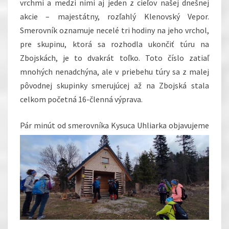
vrchmi a medzi nimi aj jeden z cieľov našej dnešnej
akcie – majestátny, rozľahlý Klenovský Vepor.
Smerovník oznamuje necelé tri hodiny na jeho vrchol,
pre skupinu, ktorá sa rozhodla ukončiť túru na
Zbojskách, je to dvakrát toľko. Toto číslo zatiaľ
mnohých nenadchýna, ale v priebehu túry sa z malej
pôvodnej skupinky smerujúcej až na Zbojská stala
celkom početná 16-členná výprava.
Pár minút od smerovníka Kysuca Uhliarka
objavujeme