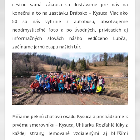
cestou samá zákruta sa dostávame pre nás na
konečnú a to na zastávku Drábsko – Kysuca. Viac ako
50 sa nás vyhrnie z autobusu, absolvujeme
neodmysliteľné foto a po úvodných, privítacích aj
informačných slovách nášho vedúceho Ľubča,
začíname jarnú etapu našich túr.
Míňame peknú chatovú osadu Kysuca a prichádzame k
prvému smerovníku – Kysuca, Uhliarka. Rozľahlé lúky z
každej strany, lemované vzdialenými aj bližšími