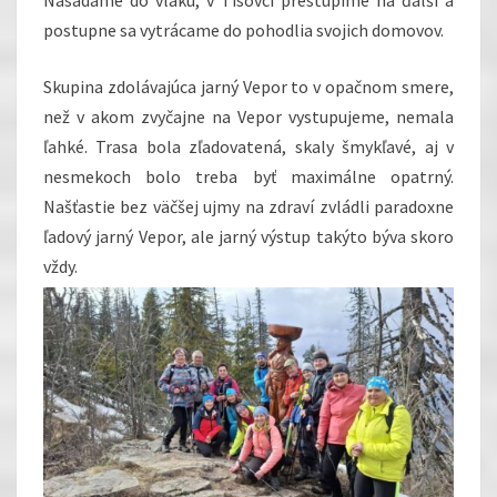
postupne sa vytrácame do pohodlia svojich domovov.
Skupina zdolávajúca jarný Vepor to v opačnom smere,
než v akom zvyčajne na Vepor vystupujeme, nemala
ľahké. Trasa bola zľadovatená, skaly šmykľavé, aj v
nesmekoch bolo treba byť maximálne opatrný.
Našťastie bez väčšej ujmy na zdraví zvládli paradoxne
ľadový jarný Vepor, ale jarný výstup takýto býva skoro
vždy.