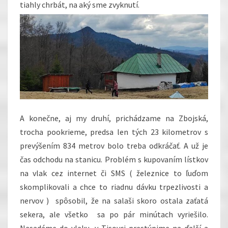
tiahly chrbát, na aký sme zvyknutí.
A konečne, aj my druhí, prichádzame na Zbojská,
trocha pookrieme, predsa len tých 23 kilometrov s
prevýšením 834 metrov bolo treba odkráčať. A už je
čas odchodu na stanicu. Problém s kupovaním lístkov
na vlak cez internet či SMS ( železnice to ľuďom
skomplikovali a chce to riadnu dávku trpezlivosti a
nervov ) spôsobil, že na salaši skoro ostala zaťatá
sekera, ale všetko sa po pár minútach vyriešilo.
Nasadáme do vlaku, v Tisovci prestúpime na ďalší a