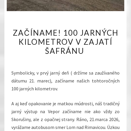
ZAČÍNAME!
ZAČÍNAME! 100 JARNÝCH
100
KILOMETROV V ZAJATÍ
JARNÝCH
ŠAFRÁNU
KILOMETROV
V
ZAJATÍ
Symbolicky, v prvý jarný deň ( držíme sa zaužívaného
ŠAFRÁNU
dátumu 21. marec), začíname našich tohtoročných
100 jarných kilometrov.
A aj keď opakovanie je matkou múdrosti, náš tradičný
jarný výstup na Vepor začíname nie ako vždy zo
Skorušiny, ale z opačnej strany. Ráno, 21.marca 2026,
vyrážame autobusom smer Lom nad Rimavicou. Úzkou