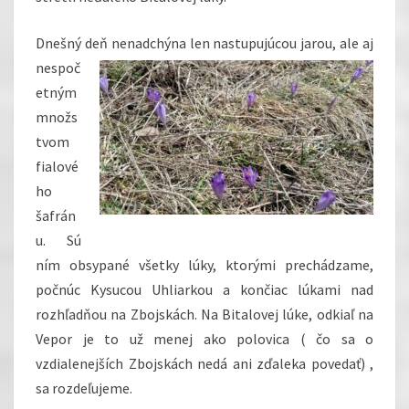
Dnešný deň nenadchýna len nastupujúcou jarou,
ale aj
nespoč
etným
množs
tvom
fialové
ho
šafrán
u. Sú
ním obsypané všetky lúky, ktorými prechádzame,
počnúc Kysucou Uhliarkou a končiac lúkami nad
rozhľadňou na Zbojskách. Na Bitalovej lúke, odkiaľ na
Vepor je to už menej ako polovica ( čo sa o
vzdialenejších Zbojskách nedá ani zďaleka povedať) ,
sa rozdeľujeme.