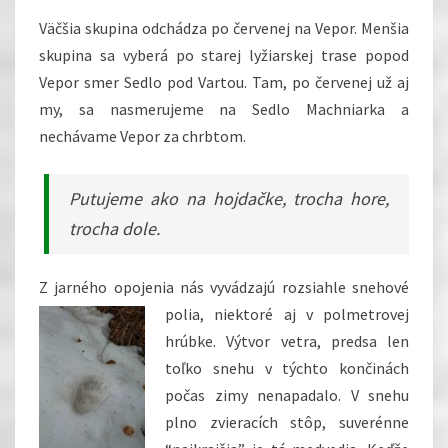
Väčšia skupina odchádza po červenej na Vepor. Menšia
skupina sa vyberá po starej lyžiarskej trase popod
Vepor smer Sedlo pod Vartou. Tam, po červenej už aj
my, sa nasmerujeme na Sedlo Machniarka a
nechávame Vepor za chrbtom.
Putujeme ako na hojdačke, trocha hore,
trocha dole.
Z jarného opojenia nás vyvádzajú rozsiahle snehové
polia, niektoré aj v polmetrovej
hrúbke. Výtvor vetra, predsa len
toľko snehu v týchto končinách
počas zimy nenapadalo. V snehu
plno zvieracích stôp, suverénne