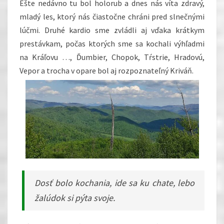
Ešte nedávno tu bol holorub a dnes nás víta zdravý,
mladý les, ktorý nás čiastočne chráni pred slnečnými
lúčmi. Druhé kardio sme zvládli aj vďaka krátkym
prestávkam, počas ktorých sme sa kochali výhľadmi
na Kráľovu …, Ďumbier, Chopok, Tŕstrie, Hradovú,
Vepor a trocha v opare bol aj rozpoznateľný Kriváň.
Dosť bolo kochania, ide sa ku chate, lebo
žalúdok si pýta svoje.