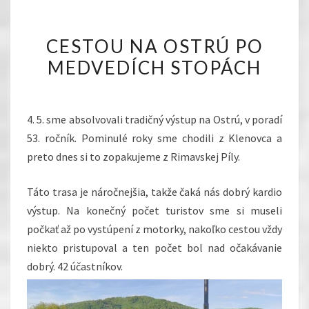
CESTOU
CESTOU NA OSTRÚ PO
NA
MEDVEDÍCH STOPÁCH
OSTRÚ
PO
MEDVEDÍCH
4. 5. sme absolvovali tradičný výstup na Ostrú, v poradí
STOPÁCH
53. ročník. Pominulé roky sme chodili z Klenovca a
preto dnes si to zopakujeme z Rimavskej Píly.
Táto trasa je náročnejšia, takže čaká nás dobrý kardio
výstup. Na konečný počet turistov sme si museli
počkať až po vystúpení z motorky, nakoľko cestou vždy
niekto pristupoval a ten počet bol nad očakávanie
dobrý. 42 účastníkov.