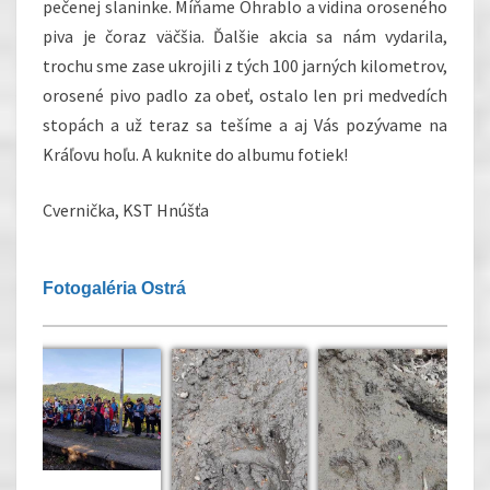
pečenej slaninke. Míňame Ohrablo a vidina oroseného
piva je čoraz väčšia. Ďalšie akcia sa nám vydarila,
trochu sme zase ukrojili z tých 100 jarných kilometrov,
orosené pivo padlo za obeť, ostalo len pri medvedích
stopách a už teraz sa tešíme a aj Vás pozývame na
Kráľovu hoľu. A kuknite do albumu fotiek!
Cvernička, KST Hnúšťa
Fotogaléria Ostrá