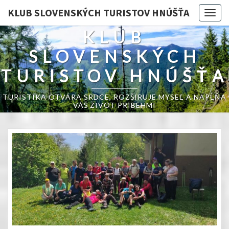
KLUB SLOVENSKÝCH TURISTOV HNÚŠŤA
Togg
navig
KLUB
SLOVENSKÝCH
TURISTOV HNÚŠŤA
TURISTIKA OTVÁRA SRDCE, ROZŠIRUJE MYSEĽ A NAPĹŇA
VÁŠ ŽIVOT PRÍBEHMI