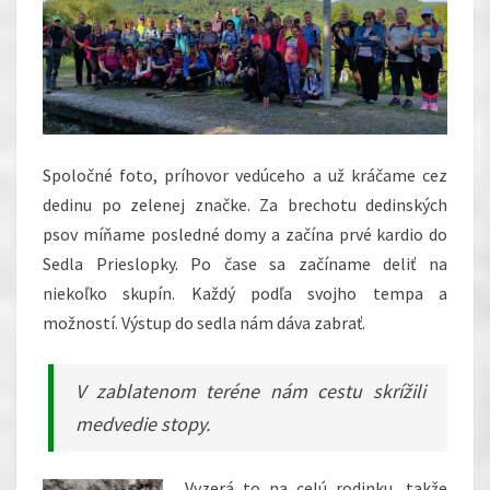
Spoločné foto, príhovor vedúceho a už kráčame cez
dedinu po zelenej značke. Za brechotu dedinských
psov míňame posledné domy a začína prvé kardio do
Sedla Prieslopky. Po čase sa začíname deliť na
niekoľko skupín. Každý podľa svojho tempa a
možností. Výstup do sedla nám dáva zabrať.
V zablatenom teréne nám cestu skrížili
medvedie stopy.
Vyzerá to na celú rodinku,
takže