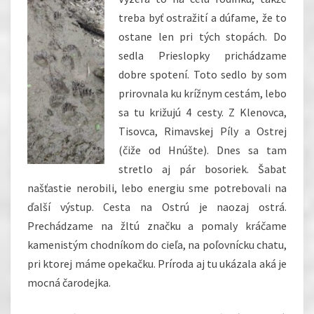
treba byť ostražití a dúfame, že to
ostane len pri tých stopách. Do
sedla Prieslopky prichádzame
dobre spotení. Toto sedlo by som
prirovnala ku krížnym cestám, lebo
sa tu križujú 4 cesty. Z Klenovca,
Tisovca, Rimavskej Píly a Ostrej
(čiže od Hnúšte). Dnes sa tam
stretlo aj pár bosoriek. Šabat
našťastie nerobili, lebo energiu sme potrebovali na
ďalší výstup. Cesta na Ostrú je naozaj ostrá.
Prechádzame na žltú značku a pomaly kráčame
kamenistým chodníkom do cieľa, na poľovnícku chatu,
pri ktorej máme opekačku. Príroda aj tu ukázala aká je
mocná čarodejka.