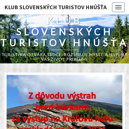
KLUB SLOVENSKÝCH TURISTOV HNÚŠŤA
Togg
navig
KLUB
SLOVENSKÝCH
TURISTOV HNÚŠŤA
TURISTIKA OTVÁRA SRDCE, ROZŠIRUJE MYSEĽ A NAPĹŇA
VÁŠ ŽIVOT PRÍBEHMI