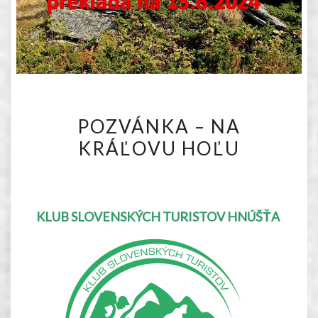
POZVÁNKA
POZVÁNKA – NA
–
KRÁĽOVU HOĽU
NA
KRÁĽOVU
HOĽU
KLUB SLOVENSKÝCH TURISTOV HNÚŠŤA