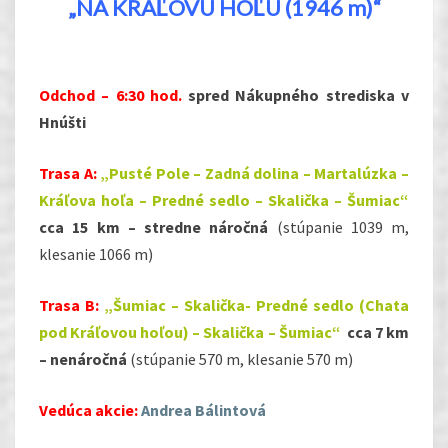
„NA KRÁĽOVU HOĽU (1946 m)“
Odchod – 6:30 hod.
spred Nákupného strediska v
Hnúšti
Trasa A:
„Pusté Pole – Zadná dolina – Martalúzka –
Kráľova hoľa – Predné sedlo – Skalička – Šumiac“
cca 15 km – stredne náročná
(stúpanie 1039 m,
klesanie 1066 m)
Trasa B:
„Šumiac – Skalička- Predné sedlo (Chata
pod Kráľovou hoľou) – Skalička – Šumiac“
cca 7 km
– nenáročná
(stúpanie 570 m, klesanie 570 m)
Vedúca akcie
:
Andrea Bálintová