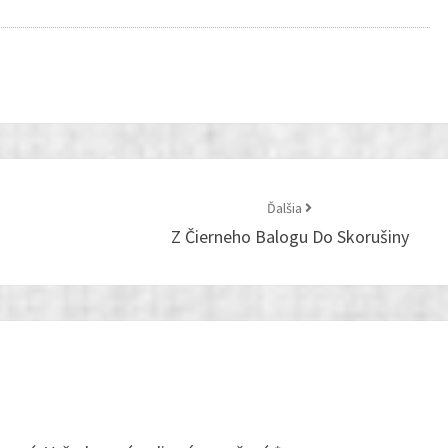
tent/plugins/simple-lightbox-gallery/simple-
e
254
Ďalšia
Z Čierneho Balogu Do Skorušiny