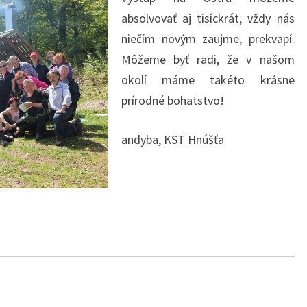
absolvovať aj tisíckrát, vždy nás
niečím novým zaujme, prekvapí.
Môžeme byť radi, že v našom
okolí máme takéto krásne
prírodné bohatstvo!
andyba, KST Hnúšťa
must be of type array|object, null given in