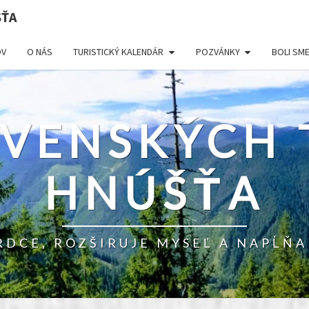
ŠŤA
V
O NÁS
TURISTICKÝ KALENDÁR
POZVÁNKY
BOLI SM
OVENSKÝCH 
HNÚŠŤA
RDCE, ROZŠIRUJE MYSEĽ A NAPĹŇA