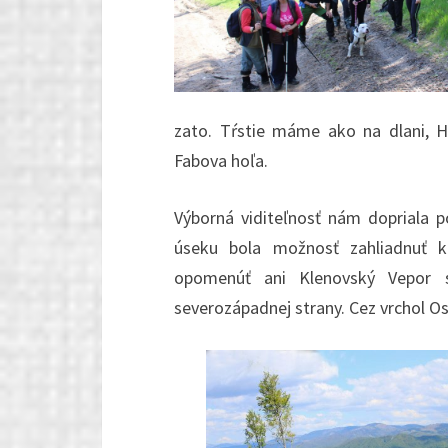
zato. Tŕstie máme ako na dlani, H
Fabova hoľa.
Výborná viditeľnosť nám dopriala 
úseku bola možnosť zahliadnuť k
opomenúť ani Klenovský Vepor s
severozápadnej strany. Cez vrchol Os