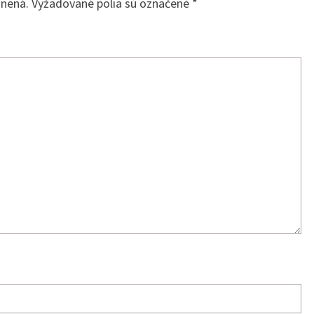
jnená.
Vyžadované polia sú označené
*