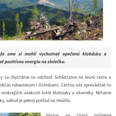
 že sme si mohli vychutnať opečenú klobásku a
ať pozitívnu energiu na slniečku.
my sa chystáme na odchod. Schádzame na lesnú cestu a
bčas rúbaniskom i čistinkami. Cestou nás sprevádzali tu
V mokrejších úsekoch kvitli blatniaky a iskerníky. Míňame
y, odkiaľ je pekný pohľad na Hnúšťu.
Výstup na Ostrú môžeme