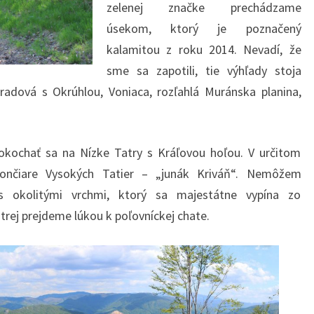
zelenej značke prechádzame
úsekom, ktorý je poznačený
kalamitou z roku 2014. Nevadí, že
sme sa zapotili, tie výhľady stoja
radová s Okrúhlou, Voniaca, rozľahlá Muránska planina,
pokochať sa na Nízke Tatry s Kráľovou hoľou. V určitom
ončiare Vysokých Tatier – „junák Kriváň“. Nemôžem
 okolitými vrchmi, ktorý sa majestátne vypína zo
trej prejdeme lúkou k poľovníckej chate.