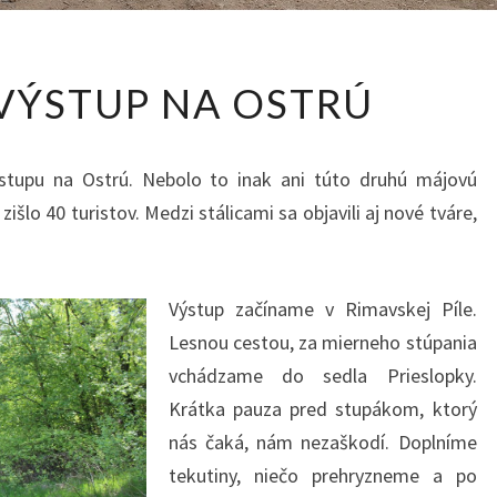
MÁJOVÝ
VÝSTUP NA OSTRÚ
VÝSTUP
NA
OSTRÚ
ýstupu na Ostrú. Nebolo to inak ani túto druhú májovú
išlo 40 turistov. Medzi stálicami sa objavili aj nové tváre,
Výstup začíname v Rimavskej Píle.
Lesnou cestou, za mierneho stúpania
vchádzame do sedla Prieslopky.
Krátka pauza pred stupákom, ktorý
nás čaká, nám nezaškodí. Doplníme
tekutiny, niečo prehryzneme a po