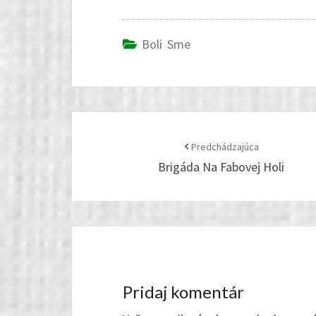
/www/k/s/u83268/public_html/wp-con
lightbox-slider-shortcode.php
on lin
Boli Sme
Post
navigation
Predchádzajúca
Brigáda Na Fabovej Holi
Pridaj komentár