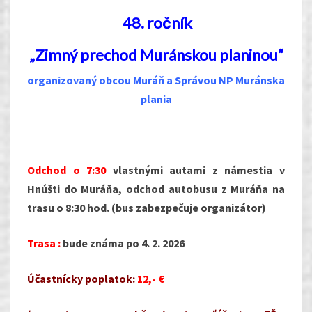
48.
ročník
„Zimný prechod Muránskou planinou“
organizovaný obcou Muráň a Správou NP Muránska
plania
Odchod o 7:30
vlastnými autami z námestia v
Hnúšti do Muráňa, odchod autobusu z Muráňa na
trasu o 8:30 hod. (bus zabezpečuje organizátor)
Trasa :
bude známa po 4. 2. 2026
Účastnícky poplatok:
12,- €