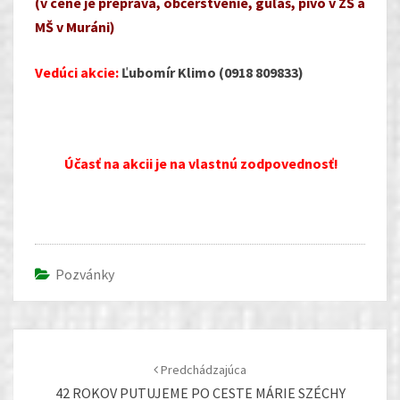
(v cene je preprava, občerstvenie, guľáš, pivo v ZŠ a
MŠ v Muráni)
Vedúci akcie:
Ľubomír Klimo
(0918 809833)
Účasť na akcii je na vlastnú zodpovednosť!
Pozvánky
Post
navigation
Predchádzajúca
42 ROKOV PUTUJEME PO CESTE MÁRIE SZÉCHY