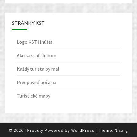
STRÁNKY KST
Logo KST Hnúšťa
Ako sa stať členom
Každý turista by mal
Predpoveď počasia
Turistické mapy
© 2026
|
Proudly Powered by
WordPress
|
Theme:
Nisarg