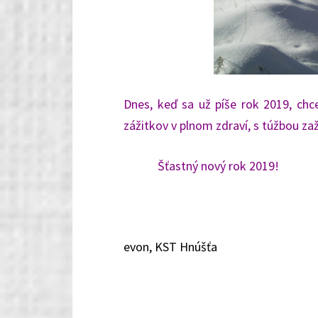
Dnes, keď sa už píše rok 2019, chce
zážitkov v plnom zdraví, s túžbou zaž
Šťastný nový rok 2019!
evon, KST Hnúšťa