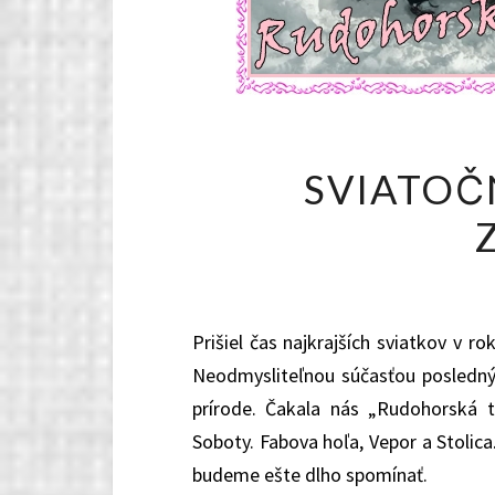
SVIATOČ
Prišiel čas najkrajších sviatkov v ro
Neodmysliteľnou súčasťou posledných 
prírode. Čakala nás „Rudohorská tr
Soboty. Fabova hoľa, Vepor a Stolica.
budeme ešte dlho spomínať.