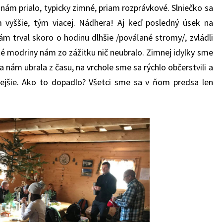
 nám prialo, typicky zimné, priam rozprávkové. Slniečko sa
 vyššie, tým viacej. Nádhera! Aj keď posledný úsek na
m trval skoro o hodinu dlhšie /pováľané stromy/, zvládli
ké modriny nám zo zážitku nič neubralo. Zimnej idylky sme
a nám ubrala z času, na vrchole sme sa rýchlo občerstvili a
kejšie. Ako to dopadlo? Všetci sme sa v ňom predsa len