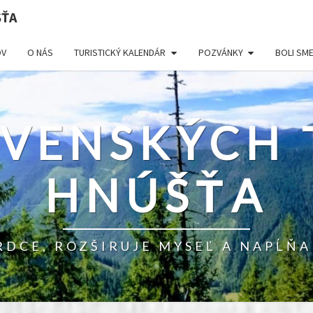
ŠŤA
V
O NÁS
TURISTICKÝ KALENDÁR
POZVÁNKY
BOLI SM
OVENSKÝCH 
HNÚŠŤA
RDCE, ROZŠIRUJE MYSEĽ A NAPĹŇA