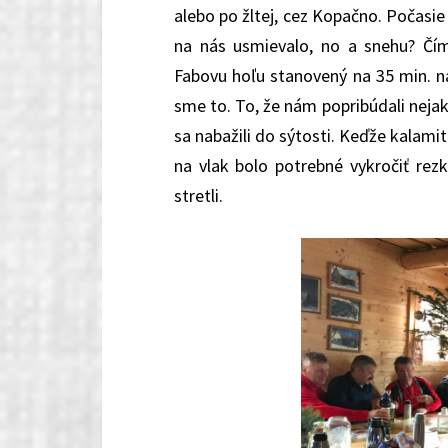
alebo po žltej, cez Kopačno. Počasie
na nás usmievalo, no a snehu? Čím
Fabovu hoľu stanovený na 35 min. ná
sme to. To, že nám popribúdali neja
sa nabažili do sýtosti. Keďže kalamit
na vlak bolo potrebné vykročiť rez
stretli.