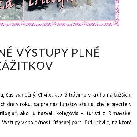
SVIATOČNÉ
NÉ VÝSTUPY PLNÉ
VÝSTUPY
ZÁŽITKOV
PLNÉ
ZÁŽITKOV
ku, čas vianočný. Chvíle, ktoré trávime v kruhu najbližších.
dní v roku, sa pre nás turistov stali aj chvíle prežité v
ilógia“, ako ju nazvali kolegovia – turisti z Rimavskej
 Výstupy v spoločnosti úžasnej partii ľudí, chvíle, na ktoré